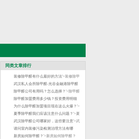
同类文章排行
装修除甲醛有什么最好的方法'>
装修除甲
醛有什么最好的方法
武汉私人会所除甲醛-光谷金融港除甲醛
专'>
除甲醛公司有用吗？怎么选择？'>
武汉私人会所除甲醛-光谷金融港除
除甲醛
甲醛专
公司有用吗？怎么选择？
除甲醛加盟费用多少钱？投资费用明细
是'>
为什么除甲醛加盟项目现在这么火爆？'>
除甲醛加盟费用多少钱？投资费用明
细是
为什么除甲醛加盟项目现在这么火爆？
夏季除甲醛我们应该注意什么问题？'>
夏
季除甲醛我们应该注意什么问题？
武汉除甲醛公司哪家好，这些要注意'>
武
汉除甲醛公司哪家好，这些要注意
请问室内装修污染检测治理方法有哪
些？'>
新房如何除甲醛？'>
请问室内装修污染检测治理方法有
新房如何除甲醛？